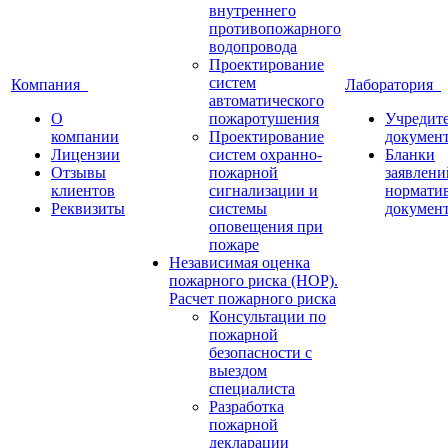
внутреннего
противопожарного
водопровода
Проектирование
систем
Компания
Лаборатория
автоматического
О
пожаротушения
Учредит
компании
Проектирование
докумен
Лицензии
систем охранно-
Бланки
Отзывы
пожарной
заявлени
клиентов
сигнализации и
нормати
Реквизиты
системы
докумен
оповещения при
пожаре
Независимая оценка
пожарного риска (НОР).
Расчет пожарного риска
Консультации по
пожарной
безопасности с
выездом
специалиста
Разработка
пожарной
декларации